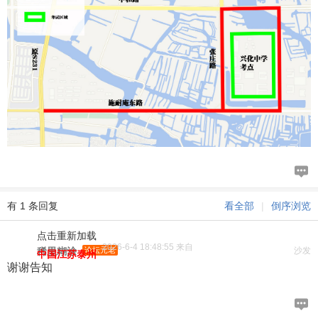
有 1 条回复
看全部
|
倒序浏览
点击重新加载
2026-6-4 18:48:55 来自
稀里糊涂
论坛元老
沙发
中国江苏泰州
谢谢告知