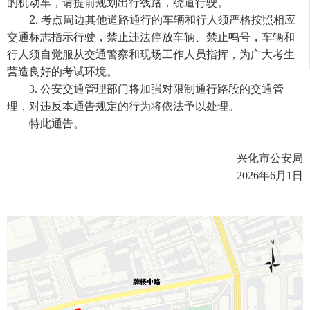
的机动车，请提前规划出行线路，绕道行驶
。
2
.
考点周边其他道路通行的车辆和行人须严格按照相应
交通标志指示行驶，禁止违法停放车辆、禁止鸣号
，车辆和
行人须
自觉服从交通警察和现场工作人员指挥
，为广大考生
营造良好的考试环境
。
3.
公安交通管理部门将加强对限制通行路段的交通管
理，对违反本通告规定的行为将依法予以处理。
特此通告。
兴化市公安局
2
026
年
6
月
1
日