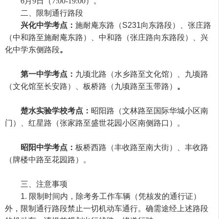
6月9日（
7:00-19:00
）。
二、
限制通行
路段
兴化中学考点：
施耐庵
东
路
（
S231
向东路段）
、
张庄路
（中和路至
施耐庵
东
路）
、
中和路（张庄路向东路段）
、
兴
化中学东侧路段
。
第一中学考点：
九顷北路（水乡路至文化馆）
、
九顷路
（文化馆至
长安路
）
、
板桥路（
九顷路
至玉带路）
。
楚水实验学校考点：
昭阳路（文林路至
国际华城小区南
门
）
、红星路（张家路至盛世花园小区南侧路口）
。
昭阳中学考点：
板桥西路（丰收路至南大街）
、
丰收路
（牌楼
中
路至花园路）。
三、
注意事项
1
.
限制
时间内
，除考务工作车辆（凭核发的通行证）
外
，
限制通行路段禁止一切机动车通行
。
确
需途经上述路段