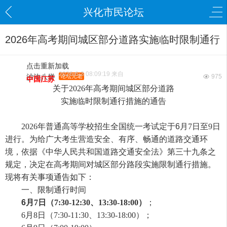
兴化市民论坛
2026年高考期间城区部分道路实施临时限制通行
点击重新加载
2026-6-3 08:09:19 来自
沙沟八饼
论坛元老
975
中国江苏
关于
2
026
年高考期间城区部分
道路
实施
临时
限制通行
措施
的通告
2026
年普通高等学校招生全国统一考试定于
6
月
7
日至
9
日
进行。为给广大考生营造安全、有序、畅通的道路交通环
境，依据《中华人民共和国道路交通安全法》第三十九条之
规定，决定
在高考期间
对
城
区部分路段实施限制通行措施。
现将
有关事项
通告如下：
一、
限制通行
时间
6
月
7
日（7
:
30-12:
3
0
、
13:30-18:00）
；
6
月
8
日（7
:
30-11:
30
、
13:30-18:00）
；