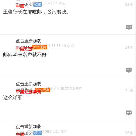
2026-7-1 12:43:18 来自
Tzpsbc
楼主
33楼
中国
王俊行长在邮吃邮，贪污腐败。
点击重新加载
2026-7-3 11:11:40 来自
Tx1111
新手上路
34楼
中国江苏
邮储本来名声就不好
点击重新加载
2026-7-4 08:22:24 来自
稀里糊涂
论坛元老
35楼
中国江苏泰州
这么详细
点击重新加载
2026-7-23 09:51:23 来自
Tzpsbc
楼主
36楼
中国