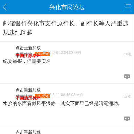
兴化市民论坛
邮储银行兴化市支行原行长、副行长等人严重违
规违纪问题
点击重新加载
2026-6-8 12:04:03 来自
稀里糊涂
论坛元老
31楼
中国江苏泰州
纪委举报，但需要实名
点击重新加载
2026-6-11 08:46:08 来自
独来读网
论坛元老
32楼
中国浙江杭州
水乡的水面看似风平浪静，其实下面早已经是暗流涌动。
点击重新加载