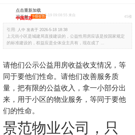
点击重新加载
2026-5-19 09:08:55 来自
冯天魁
中级会员
45楼
中国江苏
引用:
人中 发表于 2026-5-18 18:38
上元街小区是城建局直接建设的，公益性用房应该是按国家规定
的标准建设的，权益应是全体业主共有，现在成了 ...
请他们公示公益用房收益收支情况，等
同于要他们性命。请他们改善服务质
量，把有限的公益收入，拿一小部分出
来，用于小区的物业服务，等同于要他
们的性命。
景范物业公司，只