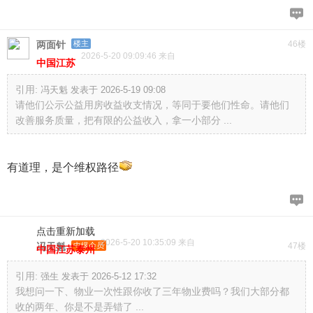
两面针
楼主
46楼
2026-5-20 09:09:46 来自
中国江苏
引用:
冯天魁 发表于 2026-5-19 09:08
请他们公示公益用房收益收支情况，等同于要他们性命。请他们
改善服务质量，把有限的公益收入，拿一小部分 ...
有道理，是个维权路径
点击重新加载
2026-5-20 10:35:09 来自
冯天魁
中级会员
47楼
中国江苏泰州
引用:
强生 发表于 2026-5-12 17:32
我想问一下、物业一次性跟你收了三年物业费吗？我们大部分都
收的两年、你是不是弄错了 ...