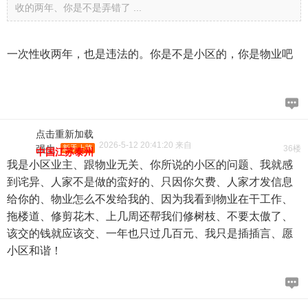
收的两年、你是不是弄错了 ...
一次性收两年，也是违法的。你是不是小区的，你是物业吧
点击重新加载
2026-5-12 20:41:20 来自
强生
新手上路
36楼
中国江苏泰州
我是小区业主、跟物业无关、你所说的小区的问题、我就感
到诧异、人家不是做的蛮好的、只因你欠费、人家才发信息
给你的、物业怎么不发给我的、因为我看到物业在干工作、
拖楼道、修剪花木、上几周还帮我们修树枝、不要太傲了、
该交的钱就应该交、一年也只过几百元、我只是插插言、愿
小区和谐！