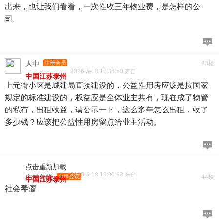
出来，也让我们看看，一次性收三年物业费，是怎样的公
司。
人中
注册会员
43楼
2026-5-18 18:38:50 来自
中国江苏泰州
上元街小区是城建局直接建设的，公益性用房应该是按国家
规定的标准建设的，权益应是全体业主共有，现在成了物管
的私有，出租收益，请公示一下，这么多年怎么出租，收了
多少钱？应该把公益性用房留点给业主活动。
点击重新加载
2026-5-18 19:00:33 来自
广结善缘
金牌会员
44楼
中国江苏泰州
社会毒瘤