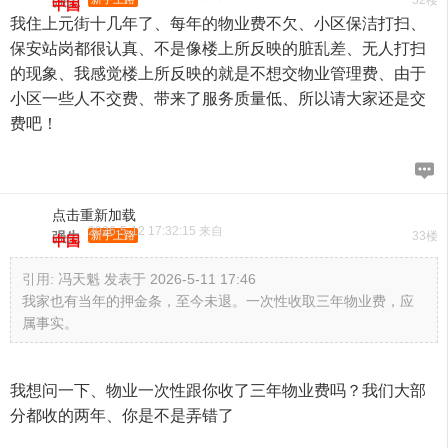
强生
32楼
中国
我住上元街十几年了、每年的物业费不欠、小区保洁打扫、
保安站岗都很认真、不是像楼上所反映的脏乱差、无人打扫
的现象、我感觉楼上所反映的就是不想交物业管理费、由于
小区一些人不交费、带来了服务质量低、所以请大家还是交
费吧！
点击重新加载
2026-5-12 17:32:15 来自
强生
新手上路
33楼
中国
引用:
冯天魁 发表于 2026-5-11 17:46
我家也有当年的押金条，至今未退。一次性收取三年物业费，应
属事实。
我想问一下、物业一次性跟你收了三年物业费吗？我们大部
分都收的两年、你是不是弄错了