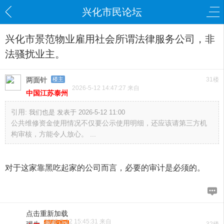
兴化市民论坛
兴化市景范物业雇用社会所谓法律服务公司，非
法骚扰业主。
两面针
楼主
31楼
2026-5-12 14:47:27 来自
中国江苏泰州
引用:
我们也是 发表于 2026-5-12 11:00
公共维修资金使用情况不仅要公示使用明细，还应该请第三方机
构审核，方能令人放心。 ...
对于这家靠黑吃起家的公司而言，必要的审计是必须的。
点击重新加载
2026-5-12 15:45:31 来自
新手上路