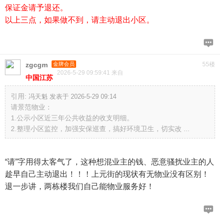
保证金请予退还。
以上三点，如果做不到，请主动退出小区。
zgcgm
金牌会员
55楼
2026-5-29 09:59:41 来自
中国江苏
引用:
冯天魁 发表于 2026-5-29 09:14
请景范物业：
1.公示小区近三年公共收益的收支明细。
2.整理小区监控，加强安保巡查，搞好环境卫生，切实改 ...
“请”字用得太客气了，这种想混业主的钱、恶意骚扰业主的人
趁早自己主动退出！！！上元街的现状有无物业没有区别！
退一步讲，两栋楼我们自己能物业服务好！