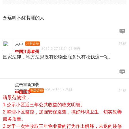
永远叫不醒装睡的人
人中
注册会员
53楼
2026-5-27 13:24:02 来自
中国江苏泰州
国家法律，地方法规没有说物业服务只有收钱这一项。
点击重新加载
2026-5-29 09:14:57 来自
冯天魁
中级会员
54楼
中国江苏
请景范物业：
1.公示小区近三年公共收益的收支明细。
2.整理小区监控，加强安保巡查，搞好环境卫生，切实改善
服务质量。
3.对于一次性收取三年物业费的行为作出解释，未退的装修