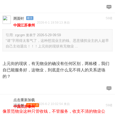
两面针
楼主
58楼
2026-6-1 19:59:13 来自
中国江苏泰州
引用:
zgcgm 发表于 2026-5-29 09:59
“请”字用得太客气了，这种想混业主的钱、恶意骚扰业主的人趁早
自己主动退出！！！上元街的现状有无物业 ...
上元街的现状，有无物业的确没有任何区别，两栋楼，我们
自已能服务好，这物业，到底是什么见不得人的关系进场
的？
点击重新加载
2026-6-2 10:02:54 来自
冯天魁
中级会员
59楼
中国江苏泰州
像景范物业这种只管收钱，不管服务，收支不清的物业公