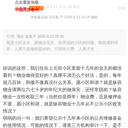
点击重新加载
2026-5-13 10:17:00 来自
冯天魁
中级会员
37楼
中国江苏泰州
本帖最后由 冯天魁 于 2026-5-13 10:18 编辑
引用:
强生 发表于 2026-5-12 20:41
我是小区业主、跟物业无关、你所说的小区的问题、我就感到诧
异、人家不是做的蛮好的、只因你欠费、人家才发 ...
你说的这些，我们住在上元街小区里面十几年的业主的都没
看到？物业做得蛮好的？真厘不清怎么个好法，是的，每年
就几百块，和傲不傲真没什么关系。愿小区和谐？就是纵容
物业请两位六七十岁的年纪大的做保安，还经常脱岗？纵容
物业一次性收取三年（当然你是两年）物业费，且装修押金
不退，愿小区和谐，就是纵容物业十几年从不公示小区收支
情况？
弱弱的问一句：我们希望公示十几年来小区的公共维修基金
的使用情况，可能的情况下，请第三方机构审计一下。是不