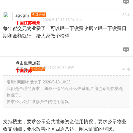
zgcgm
金牌会员
39楼
2026-5-13 11:15:04 来自
中国江苏泰州
每年都交无物业费了，可以晒一下缴费收据？晒一下缴费日
期和金额就行，给大家做个榜样
点击重新加载
2026-5-14 09:30:32 来自
冯天魁
中级会员
40楼
中国江苏
引用:
两面针 发表于 2026-5-13 10:23
我们是合理的诉求，和傲不傲的没什么关系吧？我也感觉你就是
物业了。
要求公示公共维修资金的使用情况， ...
支持楼主，要求公示公共维修资金使用情况，要求公示物业
收支明细，要求改善小区四通八达、闲人乱窜的现状。