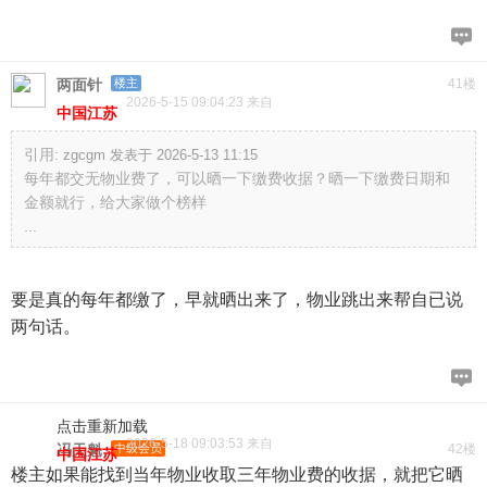
两面针
楼主
41楼
2026-5-15 09:04:23 来自
中国江苏
引用:
zgcgm 发表于 2026-5-13 11:15
每年都交无物业费了，可以晒一下缴费收据？晒一下缴费日期和
金额就行，给大家做个榜样
...
要是真的每年都缴了，早就晒出来了，物业跳出来帮自已说
两句话。
点击重新加载
2026-5-18 09:03:53 来自
冯天魁
中级会员
42楼
中国江苏
楼主如果能找到当年物业收取三年物业费的收据，就把它晒