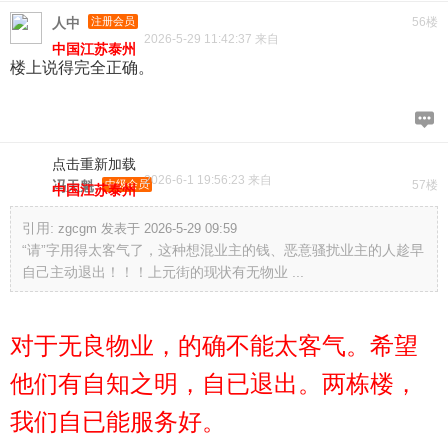
人中
注册会员
56楼
2026-5-29 11:42:37 来自
中国江苏泰州
楼上说得完全正确。
点击重新加载
2026-6-1 19:56:23 来自
冯天魁
中级会员
57楼
中国江苏泰州
引用:
zgcgm 发表于 2026-5-29 09:59
“请”字用得太客气了，这种想混业主的钱、恶意骚扰业主的人趁早
自己主动退出！！！上元街的现状有无物业 ...
对于无良物业，的确不能太客气。希望
他们有自知之明，自已退出。两栋楼，
我们自已能服务好。