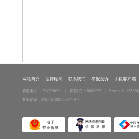
化
网站简介
法律顾问
联系我们
举报投诉
手机客户端
市
客服电话：15345130939 | 客服QQ：38460359 | Email：811255830
备案信息：
苏ICP备2021052871号-1