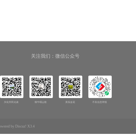
关注我们：微信公众号
兴化市民论谈
骑牛唱山歌
美垛金花
不良信息举报
d by Discuz! X3.4