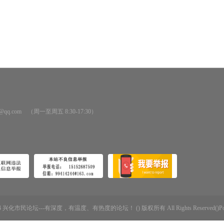
@qq.com （周一至周五 8:30-17:30）
-2014 兴化市民论坛---有深度，有温度、有热度的论坛！ () 版权所有 All Rights Reserved()Powere