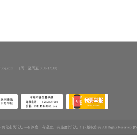
@qq.com （周一至周五 8:30-17:30）
-2014 兴化市民论坛---有深度，有温度、有热度的论坛！ () 版权所有 All Rights Reserved()Powere