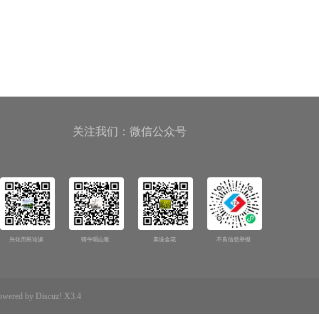
关注我们：微信公众号
兴化市民论谈
骑牛唱山歌
美垛金花
不良信息举报
d by Discuz! X3.4