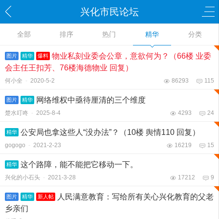
兴化市民论坛
全部
排序
热门
精华
分类
物业私刻业委会公章，意欲何为？（66楼 业委
图片
精华
爆料
会主任王扣芳、76楼海德物业 回复）
何小全
-
2020-5-2
86293
115
网络维权中亟待厘清的三个维度
图片
精华
楚水叮咚
-
2025-8-4
4293
24
公安局也拿这些人“没办法”？（10楼 舆情110 回复）
精华
gogogo
-
2021-2-23
16219
15
这个路障，能不能把它移动一下。
精华
兴化的小石头
-
2021-3-28
17212
9
人民满意教育：写给所有关心兴化教育的父老
图片
精华
新人帖
乡亲们