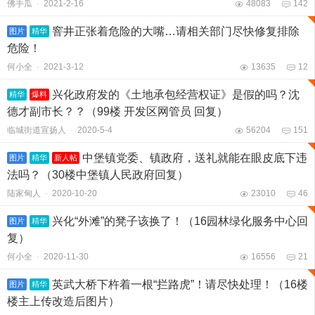
佛手瓜
-
2021-2-16
48083
142
窨井正张着危险的大嘴…请相关部门尽快修复排除
图片
精华
危险！
何小全
-
2021-3-12
13635
12
兴化政府发的《土地承包经营权证》是假的吗？沈
精华
爆料
德才副市长？？（99楼 开发区网管员 回复）
临城街道宣扬人
-
2020-5-4
56204
151
中堡镇党委、镇政府，送礼就能在眼皮底下违
图片
精华
新人帖
法吗？（30楼中堡镇人民政府回复）
陆家甸人
-
2020-10-20
23010
46
兴化“外滩”的凳子该换了！（16园林绿化服务中心回
图片
精华
复）
何小全
-
2020-11-30
16556
21
英武大桥下杵着一根“拦路虎”！请尽快处理！（16楼
图片
精华
楼主上传改造后图片）