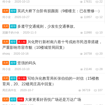
何小全
-
2020-10-13
17631
22
英武大桥下台阶有损颜面（9楼楼主：已在整修···）
关闭
精华
何小全
-
2020-10-27
11957
12
多遵守交通规则，少发生交通事故。
关闭
精华
泥腿子的小伙
-
2020-11-3
11990
10
兴化野行新村南六巷十号戎姓市民违章搭建，
关闭
精华
新人帖
严重影响市容市貌（10楼城管局回复）
xhsxq
-
2020-10-16
16758
20
坚强的码头
关闭
精华
何小全
-
2020-10-10
21146
28
写给兴化教育局长张伯伯的一封信（15楼教
关闭
精华
新人帖
育局，20、22楼周庄高中回复）
周庄高中生
-
2020-10-7
36719
107
大家更看好吾悦广场还是万达广场
关闭
精华
热帖